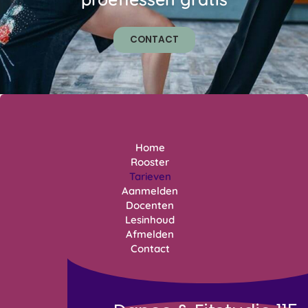
10% korting op de totale lessom!!
Zoals bij iedere sportvereniging wordt er bij aanmelding va
een heel seizoen wordt deelgenomen aan de lessen.
Er kan alleen restitutie plaats vinden bij ernstige blessures
ziekte.
Vooraf aangeven dat er slechts voor een korte periode les 
gevolgd (bv zwemlessen, verhuizing enz.) is ook een mogel
Zie voor verdere informatie de pagina
afmelden
.