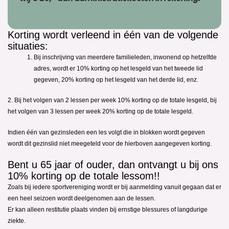
Voor de door u gekozen termijnen, zal tijdig een factuur naa
opgegeven email adres worden gezonden. Op de factuur sta
betaaltermijn vermeld.
1 Termijn:
1 september 2026
2 Termijnen:
1 september 2026 en 1 februari 2027
Let op: Indien de aanmelding na een vervallen termi
gedaan, zullen er alleen nog facturen kunnen word
voor de resterende termijn(en). BV: bij aanmelding n
2027 zal het lesgeld bij de keuze voor 2 termijnen to
resterende lessen op één factuur worden gefacture
eerste termijn is immers al verlopen.
Bij het te laat betalen van het lesgeld 
wij
€ 25,- aan administratiekosten in r