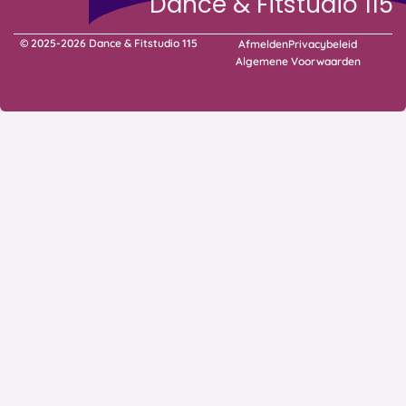
Volg een proefles bij Dance & Fitstudio 11
7,50
Probeer je eers
proefles!
Vanaf maandag 17 t/m z
29 augustus 2026 zijn 
proeflessen gratis
CONTACT