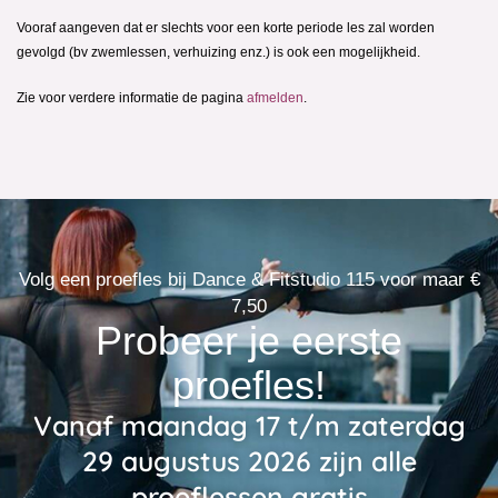
Korting wordt verleend in één van d
situaties:
Bij inschrijving van meerdere familieleden, inwon
adres, wordt er 10% korting op het lesgeld van he
gegeven, 20% korting op het lesgeld van het derde
2. Bij het volgen van 2 lessen per week 10% korting op de to
het volgen van 3 lessen per week 20% korting op de totale 
Indien één van gezinsleden een les volgt die in blokken w
wordt dit gezinslid niet meegeteld voor de hierboven aang
Bent u 65 jaar of ouder, dan ontvang